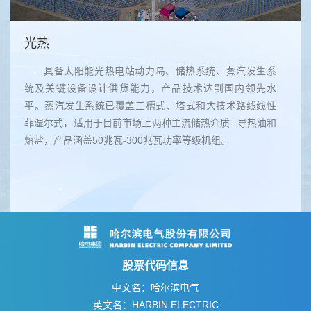
氢能
Hydrogen energy
水电
核电
清洁高效煤电
气电
新型储能
光热
公司拥有混流式、轴流式、贯流式、蓄能式、冲击式
公司拥有核岛主设备制造基地、常规岛主设备制造基
公司具备年产3000万千瓦煤电主机设备能力，填补了
具备重燃关键部件批量生产制造能力，中小燃机批量
通过自主创新，公司已经掌握压缩空气储能、熔盐储
具备太阳能光热电站动力岛、储热系统、蒸汽发生系
泵阀
等类型水电产品，在水力研发、设计制造等方面已达到世
地，具备年产4台/套100万千瓦核岛、常规岛产品生产能
诸多国内和国际空白，在电站锅炉领域已形成从中压到超
化本体制造和成套供货能力。重型燃机方面，产品包括
热、吸附压缩二氧化碳储能等新型储能关键技术，具备压
统及关键设备设计供货能力，产品技术达到国内领先水
Pump valve
界先进水平；研制了世界单机容量最大的白鹤滩1000兆瓦
力。产品服务范围覆盖华龙一号、国和一号
超临界的全系列产品，产品技术水平和性能处于国内领先
9F.03 /9F.05 /13E2 /9H.01型等重型燃气轮机联合循环发电
缩机、空气透平、储换热设备、储气装置和储能发电机等
平。蒸汽发生系统已覆盖三槽式、塔式和大技术路线线性
机组、世界额定水头最高724米的抽水蓄能机组和国内唯一
（CAP1400）、VVER、高温气冷堆、快堆、小型堆等多种
水平；在电站汽轮机领域已经基本掌握世界先进汽轮机产
机组，中小型燃机方面通过CGT25-D设备的国产化制造，
关键设备研制供货和项目总承包能力，其中压缩空气储能
菲湿尔式，适用于目前市场上两种主流储热介质--导热油和
的500兆瓦级高水头、大容量冲击式水电机组。公司生产的
堆型。
品技术；在汽轮发电机领域拥有各类型汽轮发电机设计和
形成了较为完整的中小型燃机制造技术体系，制造技术达
领域产品范围已覆盖10兆瓦-350兆瓦等级电站核心设备，
熔盐，产品涵盖50兆瓦-300兆瓦功率等级机组。
查看更多 >
大型水电机组占国内总装机容量的1/2。
制造的核心技术。公司生产的煤电主设备约占国内总装机
到国内先进水平。在E级、F级、H级燃机 EPC 领域取得广
市场占有率在60%左右。公司在技术装备研发、示范项目
View more
容量1/3，已装备了全国500多个电厂、出口30多个国家和
泛业绩，其中重型燃气轮机约占国内总装机容量1/3。
建设等方面取得了较大突破，特别是支撑江苏金坛盐穴、
地区。
湖北应城等一批国家级示范项目建设，大力推动了我国相
关领域储能产业商业化发展进程，起到了较好示范带动作
用。
股票代码信息
中文名：哈尔滨电气
英文名：HARBIN ELECTRIC