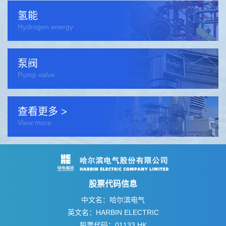
氢能
Hydrogen energy
水电
核电
清洁高效煤电
气电
光热
新型储能
公司拥有混流式、轴流式、贯流式、蓄能式、冲击式
公司拥有核岛主设备制造基地、常规岛主设备制造基
公司具备年产3000万千瓦煤电主机设备能力，填补了
具备重燃关键部件批量生产制造能力，中小燃机批量
具备太阳能光热电站动力岛、储热系统、蒸汽发生系
通过自主创新，公司已经掌握压缩空气储能、熔盐储
泵阀
等类型水电产品，在水力研发、设计制造等方面已达到世
地，具备年产4台/套100万千瓦核岛、常规岛产品生产能
诸多国内和国际空白，在电站锅炉领域已形成从中压到超
化本体制造和成套供货能力。重型燃机方面，产品包括
统及关键设备设计供货能力，产品技术达到国内领先水
热、吸附压缩二氧化碳储能等新型储能关键技术，具备压
Pump valve
界先进水平；研制了世界单机容量最大的白鹤滩1000兆瓦
力。产品服务范围覆盖华龙一号、国和一号
超临界的全系列产品，产品技术水平和性能处于国内领先
9F.03 /9F.05 /13E2 /9H.01型等重型燃气轮机联合循环发电
平。蒸汽发生系统已覆盖三槽式、塔式和大技术路线线性
缩机、空气透平、储换热设备、储气装置和储能发电机等
机组、世界额定水头最高724米的抽水蓄能机组和国内唯一
（CAP1400）、VVER、高温气冷堆、快堆、小型堆等多种
水平；在电站汽轮机领域已经基本掌握世界先进汽轮机产
机组，中小型燃机方面通过CGT25-D设备的国产化制造，
菲湿尔式，适用于目前市场上两种主流储热介质--导热油和
关键设备研制供货和项目总承包能力，其中压缩空气储能
的500兆瓦级高水头、大容量冲击式水电机组。公司生产的
堆型。
品技术；在汽轮发电机领域拥有各类型汽轮发电机设计和
形成了较为完整的中小型燃机制造技术体系，制造技术达
熔盐，产品涵盖50兆瓦-300兆瓦功率等级机组。
领域产品范围已覆盖10兆瓦-350兆瓦等级电站核心设备，
查看更多 >
大型水电机组占国内总装机容量的1/2。
制造的核心技术。公司生产的煤电主设备约占国内总装机
到国内先进水平。在E级、F级、H级燃机 EPC 领域取得广
市场占有率在60%左右。公司在技术装备研发、示范项目
View more
容量1/3，已装备了全国500多个电厂、出口30多个国家和
泛业绩，其中重型燃气轮机约占国内总装机容量1/3。
建设等方面取得了较大突破，特别是支撑江苏金坛盐穴、
地区。
湖北应城等一批国家级示范项目建设，大力推动了我国相
关领域储能产业商业化发展进程，起到了较好示范带动作
用。
股票代码信息
中文名：哈尔滨电气
英文名：HARBIN ELECTRIC
股票代码：01133.HK