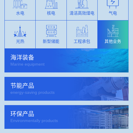
水电
核电
清洁高效煤电
气电
光热
新型储能
工程承包
其他业务
海洋装备
Marine equipment
节能产品
energy-saving products
环保产品
Environmentally products