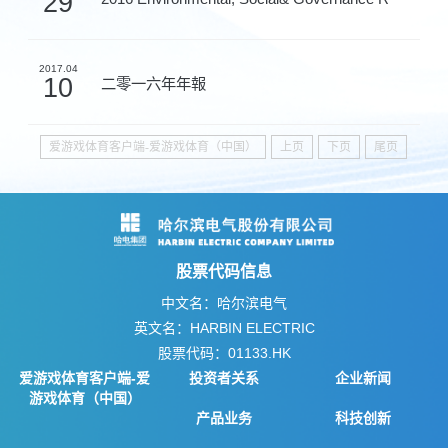
29
2017.04
10
二零一六年年報
爱游戏体育客户端-爱游戏体育（中国）
上页
下页
尾页
股票代码信息
中文名：哈尔滨电气
英文名：HARBIN ELECTRIC
股票代码：01133.HK
爱游戏体育客户端-爱
投资者关系
企业新闻
游戏体育（中国）
产品业务
科技创新