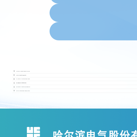
2012.12
19
CONTINUING CONNECTED TRANSACTIONS-FINANC
2012.12
03
2012年12月3日股東特別大會投票結果
2012.12
03
POLL RESULTS OF THE EXTRAORDINARY GENERA
2012.11
13
終止持續關連交易-財務服務框架協議
2012.11
12
APPOINTMENT OF DIRECTORS AND SUPERVISORS
2012.11
12
NOTICE OF EXTRAORDINARY GENERAL MEETING