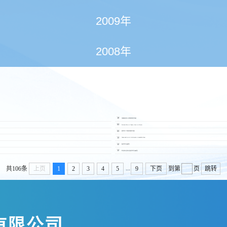
2009年
2008年
2012.12
19
持續關連交易-財務服務框架協議
2012.12
03
Monthly Return of Equity Issuer on Movem
2012.12
03
股份發行人的證券變動月報表
2012.11
13
TERMINATION OF CONTINUING CONNECTED TRAN
2012.11
12
股東特別大會通告
2012.11
12
委任董事及監事及股東特別大會通告
...
共106条
上页
1
2
3
4
5
9
下页
到第
页
跳转